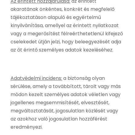
Az érintett hozzájárulása:
az érintett
akaratának önkéntes, konkrét és megfelelő
tájékoztatáson alapuló és egyértelmű
kinyilvánítása, amellyel az érintett nyilatkozat
vagy a megerősítést félreérthetetlenül kifejező
cselekedet útján jelzi, hogy beleegyezését adja
az őt érintő személyes adatok kezeléséhez.
Adatvédelmi incidens:
a biztonság olyan
sérülése, amely a továbbított, tárolt vagy más
módon kezelt személyes adatok véletlen vagy
jogellenes megsemmisítését, elvesztését,
megváltoztatását, jogosulatlan közlését vagy
az azokhoz való jogosulatlan hozzáférést
eredményezi.