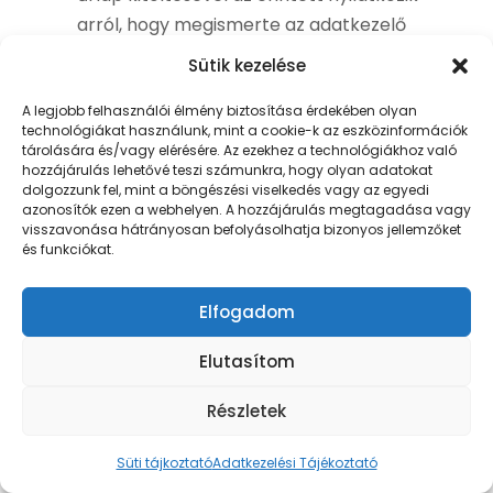
arról, hogy megismerte az adatkezelő
Adatkezelési Tájékoztatóját és tudomásul
Sütik kezelése
vette az abban foglaltakat.
A legjobb felhasználói élmény biztosítása érdekében olyan
technológiákat használunk, mint a cookie-k az eszközinformációk
tárolására és/vagy elérésére. Az ezekhez a technológiákhoz való
hozzájárulás lehetővé teszi számunkra, hogy olyan adatokat
A
kretterbea.hu
weboldalon néhány
dolgozzunk fel, mint a böngészési viselkedés vagy az egyedi
azonosítók ezen a webhelyen. A hozzájárulás megtagadása vagy
korábbi ügyfél véleménye került
visszavonása hátrányosan befolyásolhatja bizonyos jellemzőket
feltüntetésre az adatkezelő által nyújtott
és funkciókat.
szolgáltatásokkal kapcsolatban. A
vélemények teljes név, foglalkozás
Elfogadom
kiírásával és képmás feltüntetésével
Elutasítom
szerepelnek. Kizárólag akkor kerül a
weboldalon feltüntetésre a véleményező
Részletek
teljes neve, foglalkozása, képmása (esetleg
más személyes adata) és véleménye,
Süti tájkoztató
Adatkezelési Tájékoztató
amennyiben ehhez írásos, megfelelő