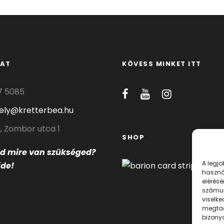
AT
KÖVESS MINKET ITT
7 5085
hely@kretterbea.hu
, Zombor utca 1
SHOP
od mire
van szükséged?
A legj
ide!
haszná
elérésé
számun
viselk
megtag
bizonyo