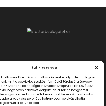
Sütik kezelése
obb felhasználói élmény biztosítása érdekében olyan technológiákat
lunk, mint a cookie-k az eszközinformációk tárolására és/vagy
re. Az ezekhez a technológiákhoz való hozzájárulás lehetővé teszi
kra, hogy olyan adatokat dolgozzunk fel, mint a böngészési
edés vagy az egyedi azonosítók ezen a webhelyen. A hozzájárulás
adása vagy visszavonása hátrányosan befolyásolhatja
s jellemzőket és funkciókat.