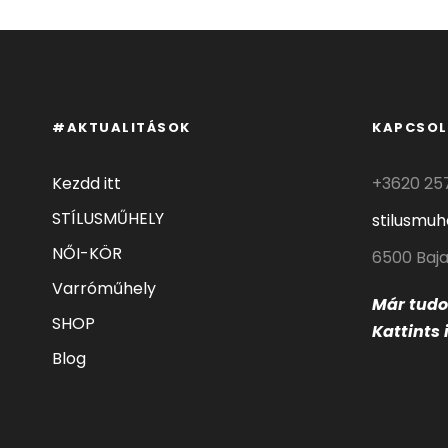
#AKTUALITÁSOK
KAPCSOL
Kezdd itt
+3620 25
STÍLUSMŰHELY
stilusmu
NŐI-KÖR
6500 Baja
Varróműhely
Már tud
SHOP
Kattints 
Blog