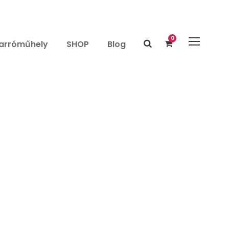
0
arróműhely
SHOP
Blog