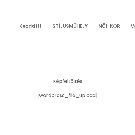
Kezdd itt
STÍLUSMŰHELY
NŐI-KÖR
V
Képfeltöltés
[wordpress_file_upload]