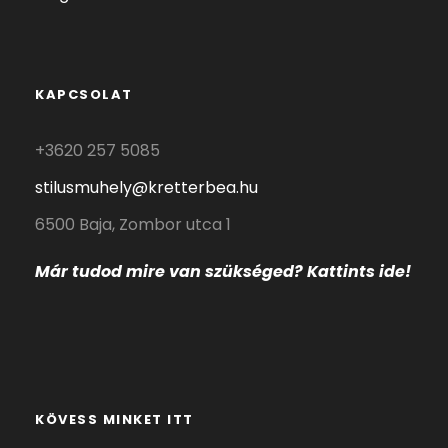
KAPCSOLAT
+3620 257 5085
stilusmuhely@kretterbea.hu
6500 Baja, Zombor utca 1
Már tudod mire
van szükséged? Kattints ide!
KÖVESS MINKET ITT