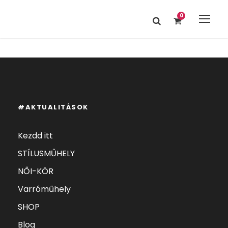
0
#AKTUALITÁSOK
Kezdd itt
STÍLUSMŰHELY
NŐI-KÖR
Varróműhely
SHOP
Blog