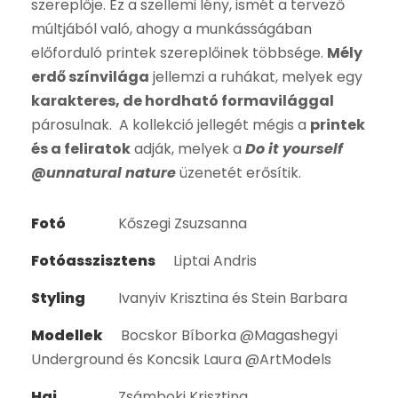
szereplője. Ez a szellemi lény, ismét a tervező
múltjából való, ahogy a munkásságában
előforduló printek szereplőinek többsége.
Mély
erdő színvilága
jellemzi a ruhákat, melyek egy
karakteres, de hordható formavilággal
párosulnak. A kollekció jellegét mégis a
printek
és a feliratok
adják, melyek a
Do it yourself
@unnatural nature
üzenetét erősítik.
Fotó
Kőszegi Zsuzsanna
Fotóasszisztens
Liptai Andris
Styling
Ivanyiv Krisztina és Stein Barbara
Modellek
Bocskor Bíborka @Magashegyi
Underground és Koncsik Laura @ArtModels
Haj
Zsámboki Krisztina