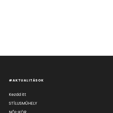
#AKTUALITÁSOK
Kezdd itt
STÍLUSMŰHELY
NŐI-KÖR