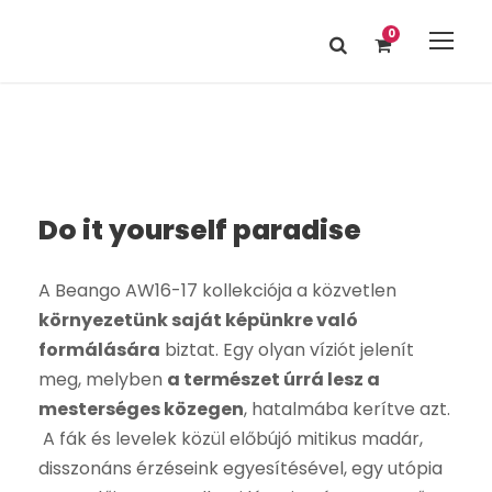
0
Do it yourself paradise
A Beango AW16-17 kollekciója a közvetlen
környezetünk saját képünkre való
formálására
biztat. Egy olyan víziót jelenít
meg, melyben
a természet úrrá lesz a
mesterséges közegen
, hatalmába kerítve azt.
A fák és levelek közül előbújó mitikus madár,
disszonáns érzéseink egyesítésével, egy utópia