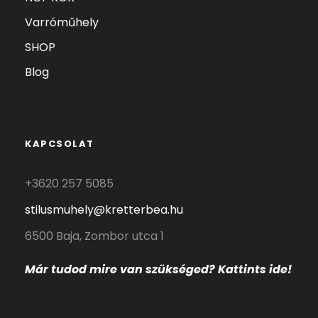
Varróműhely
SHOP
Blog
KAPCSOLAT
+3620 257 5085
stilusmuhely@kretterbea.hu
6500 Baja, Zombor utca 1
Már tudod mire
van szükséged? Kattints ide!