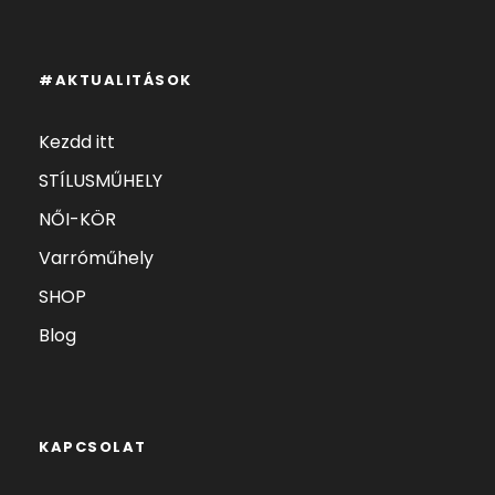
#AKTUALITÁSOK
Kezdd itt
STÍLUSMŰHELY
NŐI-KÖR
Varróműhely
SHOP
Blog
KAPCSOLAT