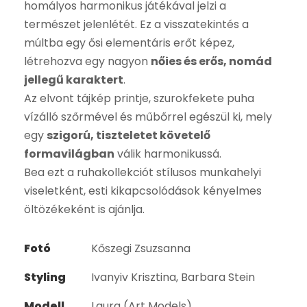
homályos harmonikus játékával jelzi a
természet jelenlétét. Ez a visszatekintés a
múltba egy ősi elementáris erőt képez,
létrehozva egy nagyon
nőies és erős, nomád
jellegű karaktert
.
Az elvont tájkép printje, szurokfekete puha
vízálló szőrmével és műbőrrel egészül ki, mely
egy
szigorú, tiszteletet követelő
formavilágban
válik harmonikussá.
Bea ezt a ruhakollekciót stílusos munkahelyi
viseletként, esti kikapcsolódások kényelmes
öltözékeként is ajánlja.
Fotó
Kőszegi Zsuzsanna
Styling
Ivanyiv Krisztina, Barbara Stein
Modell
Laura (Art Models)