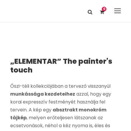
0
„ELEMENTAR” The painter's
touch
Őszi-téli kollekciójában a tervező visszanyúl
munkássága kezdeteihez
azzal, hogy egy
korai expresszív festményét használja fel
tervein. A kép egy
absztrakt monokróm
tájkép
, melyen erőteljesen látszanak az
ecsetvonások, néhol a kéz nyoma is, éles és