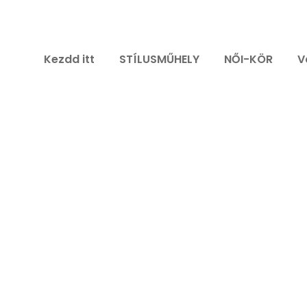
Kezdd itt
STÍLUSMŰHELY
NŐI-KÖR
V