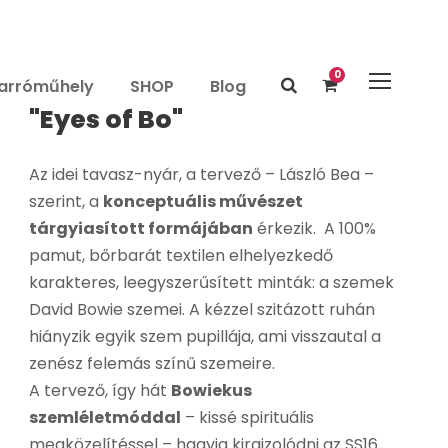
0
arróműhely
SHOP
Blog
"Eyes of Bo"
Az idei tavasz-nyár, a tervező – László Bea –
szerint, a
konceptuális művészet
tárgyiasított formájában
érkezik. A 100%
pamut, bőrbarát textilen elhelyezkedő
karakteres, leegyszerűsített minták: a szemek
David Bowie szemei. A kézzel szitázott ruhán
hiányzik egyik szem pupillája, ami visszautal a
zenész felemás színű szemeire.
A tervező, így hát
Bowiekus
szemléletmóddal
– kissé spirituális
megközelítéssel – hagyja kirajzolódni az SS16