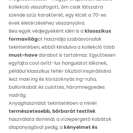
kollekció visszafogott, ám csak látszatra
szende szűz karakterét, egy kicsit a 70-es
évek életérzéséhez visszanyúlva.
Bea egyik védjegyeként idén is a
klasszikus
formavilág
ot használja szabásvonalak
tekintetében, ebből kiindulva a kollekció több
must-have
darabot is tartalmaz. Együttesen
egyfajta cool avítt-lux hangulatot idéznek,
például klasszikus fehér blúzból inspirálódva
lesz maxi ing és körszoknyás ing-ruha,
ballonkabát és culottes, háromnegyedes
nadrág.
Anyaghasználat tekintetében a minél
természetesebb, bőrbarát textilek
használata dominál, a vízlepergető kabátok
alapanyagával pedig, a
kényelmet és