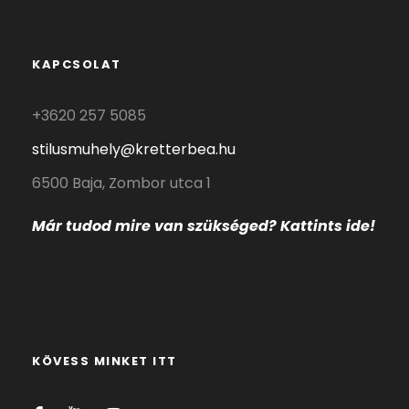
KAPCSOLAT
+3620 257 5085
stilusmuhely@kretterbea.hu
6500 Baja, Zombor utca 1
Már tudod mire
van szükséged? Kattints ide!
KÖVESS MINKET ITT