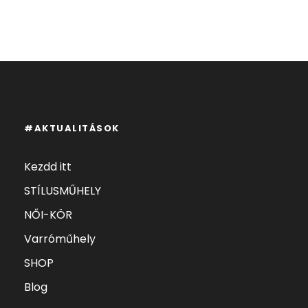
#AKTUALITÁSOK
Kezdd itt
STÍLUSMŰHELY
NŐI-KÖR
Varróműhely
SHOP
Blog