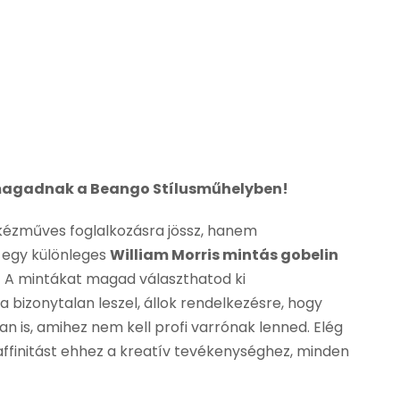
 magadnak a Beango Stílusműhelyben!
kézműves foglalkozásra jössz, hanem
 egy különleges
William Morris mintás gobelin
. A mintákat magad választhatod ki
 bizonytalan leszel, állok rendelkezésre, hogy
n is, amihez nem kell profi varrónak lenned. Elég
affinitást ehhez a kreatív tevékenységhez, minden