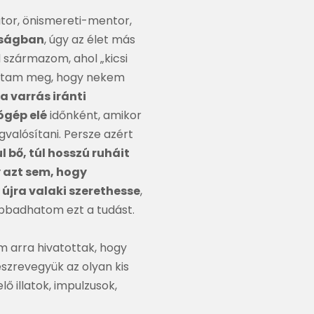
tor, önismereti-mentor,
óságban
, úgy az élet más
ől származom, ahol „kicsi
dtam meg, hogy nekem
a varrás iránti
ógép elé
időnként, amikor
valósítani. Persze azért
l bő, túl hosszú ruháit
y azt sem, hogy
újra valaki szerethesse
,
ábbadhatom ezt a tudást.
m arra hivatottak, hogy
 észrevegyük az olyan kis
lő illatok, impulzusok,