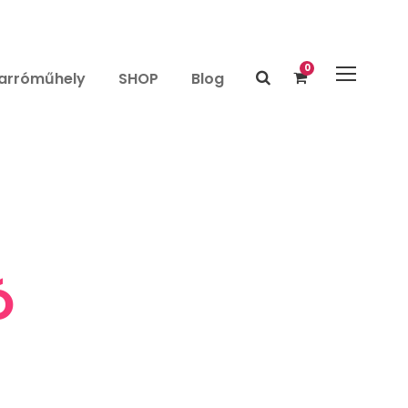
0
arróműhely
SHOP
Blog
Ó