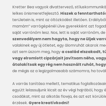
Kretter Bea vagyok divattervező, stíluskommuniká
lelkes önismeretfejlesztő.
Hiszek a fenntarthat
területein is, mint az öltözködést illetően. Erdélyb
mamám” varrógépénél ülve gyerekként azt foga
saját varrónőm lesz. Nos, lett is saját varrónőm, de
szenvedélyem nem hagyta, hogy ne üljek varr
valakinek egy új ötletet, egy álomruhát akarok meg
azt sem úszom meg, hogy
a család elszakadt, tú
vagy elromlott cipzárjait javítsam néha, vag
átalakítsak egy rég nem használt ruhát, hogy 
de mégis az a legizgalmasabb számomra, ha tov
A varrás tanítása mellett, tematikus foglalkozásai
együtt lelassuljunk kicsit az év végi hajrából, hogy
csodákat, mint az alkotás flowja, és azt ezt körülöle
érzések.
Gyere kreatívkodni!