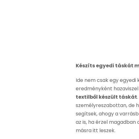
Készíts egyedi táskát
Ide nem csak egy egyedi 
eredményként hazaviszel
textilből készült táskát
személyreszabottan, de ha
segítsek, ahogy a varrásba
az is, ha érzel magadban 
másra itt leszek.