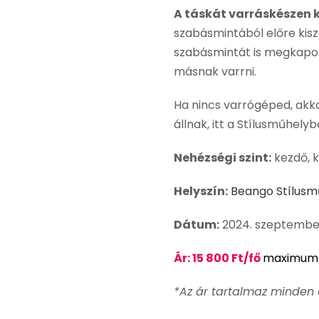
A táskát varráskészen
szabásmintából előre kisz
szabásmintát is megkapod
másnak varrni.
Ha nincs varrógéped, akko
állnak, itt a Stílusműhely
Nehézségi szint:
kezdő, 
Helyszín:
Beango Stílusmű
Dátum:
2024. szeptember 
Ár: 15 800 Ft/fő
maximum 
*Az ár tartalmaz minden 