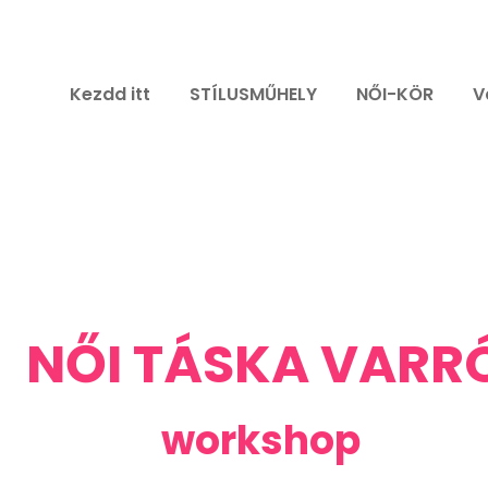
Kezdd itt
STÍLUSMŰHELY
NŐI-KÖR
V
NŐI TÁSKA VARR
workshop