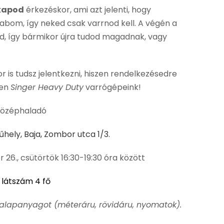
 kapod
érkezéskor, ami azt jelenti, hogy
abom, így neked csak varrnod kell. A végén a
, így bármikor újra tudod magadnak, vagy
r is tudsz jelentkezni, hiszen rendelkezésedre
ben
Singer Heavy Duty
varrógépeink!
középhaladó
hely, Baja, Zombor utca 1/3.
26., csütörtök 16:30-19:30 óra között
látszám 4 fő
alapanyagot (méteráru, rövidáru, nyomatok).