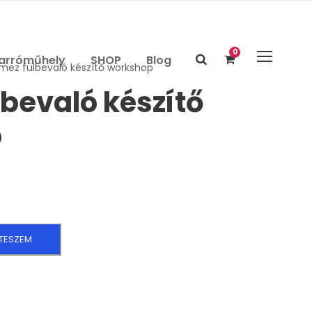
0
arróműhely
SHOP
Blog
mez fülbevaló készítő workshop
bevaló készítő
p
TESZEM