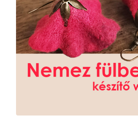
#AKTUALITÁSOK
KAPCSOL
Kezdd itt
+3620 25
STÍLUSMŰHELY
stilusmu
NŐI-KÖR