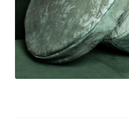
#AKTUALITÁSOK
KAPCSOL
Kezdd itt
+3620 25
STÍLUSMŰHELY
stilusmu
NŐI-KÖR
6500 Baja
Varróműhely
Már tud
SHOP
Kattints 