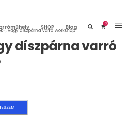
0
arróműhely
SHOP
Blog
ék-, vagy díszpárna varró workshop
gy díszpárna varró
p
TESZEM