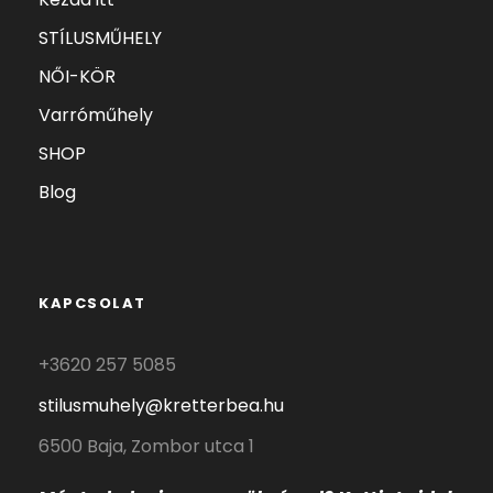
-
STÍLUSMŰHELY
6
NŐI-KÖR
Varróműhely
8
SHOP
0
Blog
0
0
KAPCSOLAT
+3620 257 5085
stilusmuhely@kretterbea.hu
F
6500 Baja, Zombor utca 1
t