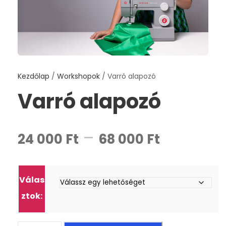
Kezdőlap
/
Workshopok
/ Varró alapozó
Varró alapozó
Á
–
24 000
Ft
68 000
Ft
r
Válas
t
ztok:
a