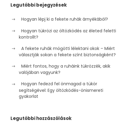
Legutóbbi bejegyzések
Hogyan lépj ki a fekete ruhák árnyékából?
Hogyan tükrözi az öltözködés az életed feletti
kontrollt?
A fekete ruhák mögötti lélektani okok – Miért
választják sokan a fekete színt biztonságként?
Miért fontos, hogy a ruháink tükrözzék, akik
valójában vagyunk?
Hogyan fedezd fel önmagad a tükör
segítségével: Egy öltözködés-önismereti
gyakorlat
Legutóbbi hozzászólások