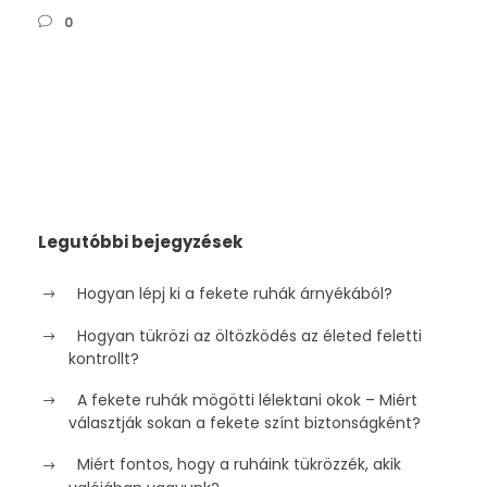
0
Legutóbbi bejegyzések
Hogyan lépj ki a fekete ruhák árnyékából?
Hogyan tükrözi az öltözködés az életed feletti
kontrollt?
A fekete ruhák mögötti lélektani okok – Miért
választják sokan a fekete színt biztonságként?
Miért fontos, hogy a ruháink tükrözzék, akik