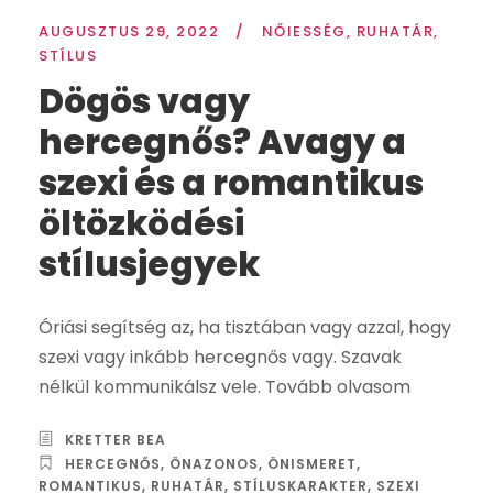
AUGUSZTUS 29, 2022
/
NŐIESSÉG
,
RUHATÁR
,
STÍLUS
Dögös vagy
hercegnős? Avagy a
szexi és a romantikus
öltözködési
stílusjegyek
Óriási segítség az, ha tisztában vagy azzal, hogy
szexi vagy inkább hercegnős vagy. Szavak
nélkül kommunikálsz vele. Tovább olvasom
KRETTER BEA
HERCEGNŐS
,
ÖNAZONOS
,
ÖNISMERET
,
ROMANTIKUS
,
RUHATÁR
,
STÍLUSKARAKTER
,
SZEXI