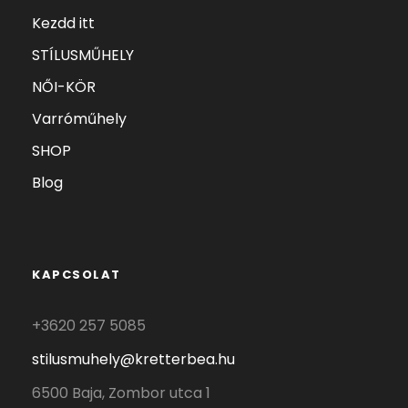
Kezdd itt
STÍLUSMŰHELY
NŐI-KÖR
Varróműhely
SHOP
Blog
KAPCSOLAT
+3620 257 5085
stilusmuhely@kretterbea.hu
6500 Baja, Zombor utca 1